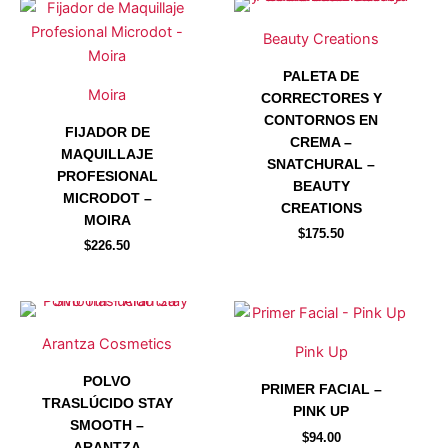
Este
Este
producto
producto
Beauty Creations
tiene
tiene
PALETA DE
múltiples
múltiples
Moira
CORRECTORES Y
variantes.
variantes.
CONTORNOS EN
Las
Las
FIJADOR DE
CREMA –
opciones
opciones
MAQUILLAJE
SNATCHURAL –
se
se
PROFESIONAL
BEAUTY
pueden
pueden
MICRODOT –
CREATIONS
MOIRA
elegir
elegir
$
175.50
en
en
$
226.50
la
la
página
página
Este
Este
de
de
producto
producto
producto
producto
Arantza Cosmetics
Pink Up
tiene
tiene
POLVO
múltiples
múltiples
PRIMER FACIAL –
TRASLÚCIDO STAY
variantes.
variantes.
PINK UP
SMOOTH –
Las
Las
$
94.00
ARANTZA