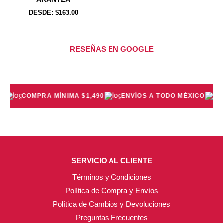
opciones
opciones
DESDE:
$
163.00
se
se
pueden
pueden
elegir
elegir
RESEÑAS EN GOOGLE
en
en
la
la
página
página
de
de
COMPRA MÍNIMA $1,490
ENVÍOS A TODO MÉXICO
P
producto
producto
SERVICIO AL CLIENTE
Términos y Condiciones
Política de Compra y Envíos
Política de Cambios y Devoluciones
Preguntas Frecuentes