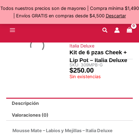
Ir
Todos nuestros precios son de mayoreo | Compra mínima $1,490
al
| Envíos GRATIS en compras desde $4,500
Descartar
contenido
Italia Deluxe
Kit de 6 pzas Cheek +
Lip Pot – Italia Deluxe
SKU:
309MPB-G
$
250.00
Sin existencias
Descripción
Valoraciones (0)
Mousse Mate – Labios y Mejillas – Italia Deluxe