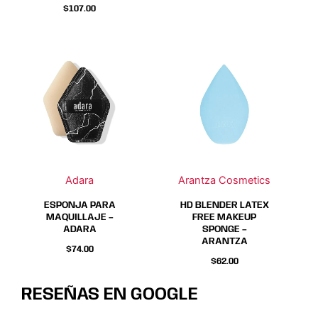
$
107.00
Este
Este
producto
producto
tiene
tiene
múltiples
múltiples
variantes.
variantes.
Las
Las
opciones
opciones
se
se
Adara
Arantza Cosmetics
pueden
pueden
elegir
elegir
ESPONJA PARA
HD BLENDER LATEX
MAQUILLAJE –
FREE MAKEUP
en
en
ADARA
SPONGE –
la
la
ARANTZA
$
74.00
página
página
$
62.00
de
de
producto
producto
RESEÑAS EN GOOGLE