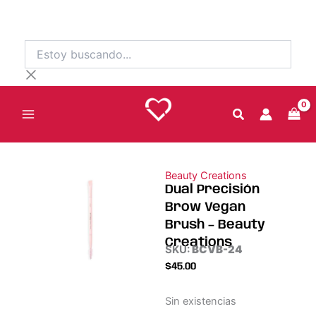
Ir
al
contenido
Estoy
buscando...
Beauty Creations
Dual Precisión
Brow Vegan
Brush – Beauty
Creations
SKU:
BCVB-24
$
45.00
Sin existencias