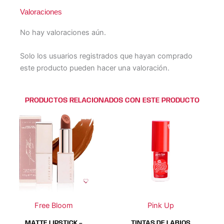
Valoraciones
No hay valoraciones aún.
Solo los usuarios registrados que hayan comprado
este producto pueden hacer una valoración.
PRODUCTOS RELACIONADOS CON ESTE PRODUCTO
Este
Este
Este
Este
producto
producto
producto
producto
tiene
tiene
tiene
tiene
múltiples
múltiples
múltiples
múltiples
variantes.
variantes.
variantes.
variantes.
Las
Las
Las
Las
opciones
opciones
opciones
opciones
se
se
se
se
Free Bloom
Pink Up
pueden
pueden
pueden
pueden
elegir
elegir
elegir
elegir
MATTE LIPSTICK –
TINTAS DE LABIOS