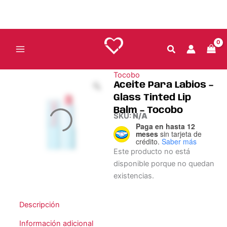
Ir
al
contenido
Tocobo
Aceite Para Labios –
Glass Tinted Lip
Balm – Tocobo
SKU:
N/A
Paga en hasta 12
meses
sin tarjeta de
crédito.
Saber más
Este producto no está
disponible porque no quedan
existencias.
Descripción
Información adicional