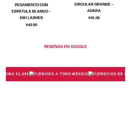
CIRCULAR GRANDE –
PEGAMENTO CON
ADARA
ESPÁTULA BLANCO –
KIKI LASHES
$
41.00
$
42.50
RESEÑAS EN GOOGLE
IMA $1,490
ENVÍOS A TODO MÉXICO
PRECIOS DE MAY