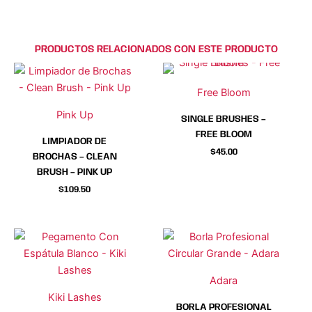
PRODUCTOS RELACIONADOS CON ESTE PRODUCTO
Este
Este
producto
producto
Free Bloom
tiene
tiene
Pink Up
SINGLE BRUSHES –
múltiples
múltiples
FREE BLOOM
variantes.
variantes.
LIMPIADOR DE
$
45.00
Las
Las
BROCHAS – CLEAN
opciones
opciones
BRUSH – PINK UP
se
se
$
109.50
pueden
pueden
elegir
elegir
en
en
la
la
página
página
Adara
de
de
Kiki Lashes
producto
producto
BORLA PROFESIONAL