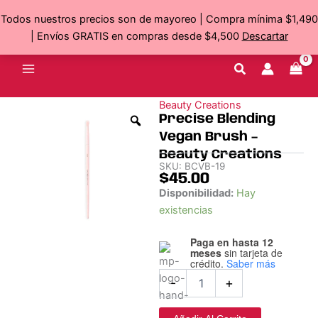
-
Ir
Todos nuestros precios son de mayoreo | Compra mínima $1,490
Beauty
al
Creations
| Envíos GRATIS en compras desde $4,500
Descartar
contenido
cantidad
Beauty Creations
Precise Blending
Vegan Brush –
Beauty Creations
SKU:
BCVB-19
$
45.00
Precise
Disponibilidad:
Hay
Blending
existencias
Vegan
Brush
Paga en hasta 12
-
meses
sin tarjeta de
Beauty
crédito.
Saber más
Creations
-
+
cantidad