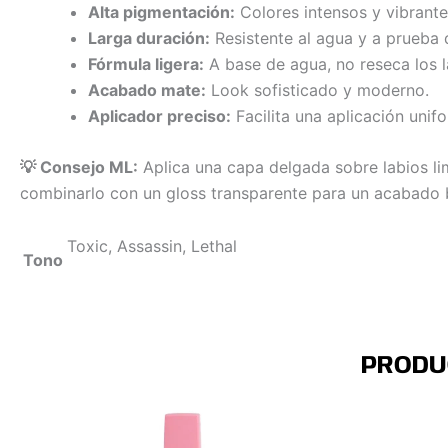
Alta pigmentación:
Colores intensos y vibrante
Larga duración:
Resistente al agua y a prueba 
Fórmula ligera:
A base de agua, no reseca los l
Acabado mate:
Look sofisticado y moderno.
Aplicador preciso:
Facilita una aplicación unif
💡 Consejo ML:
Aplica una capa delgada sobre labios li
combinarlo con un gloss transparente para un acabado br
Toxic, Assassin, Lethal
Tono
PRODU
Este
Este
producto
producto
tiene
tiene