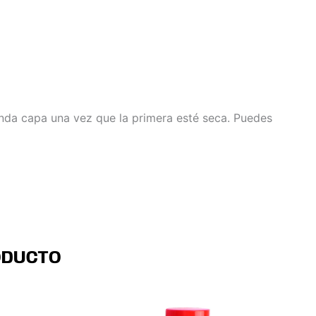
unda capa una vez que la primera esté seca. Puedes
ODUCTO
te
Este
Este
o
oducto
producto
producto
ene
tiene
tiene