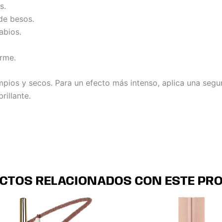
s.
de besos.
abios.
orme.
mpios y secos. Para un efecto más intenso, aplica una seg
illante.
CTOS RELACIONADOS CON ESTE PR
Este
Este
Este
Es
producto
producto
product
pr
tiene
tiene
tiene
ti