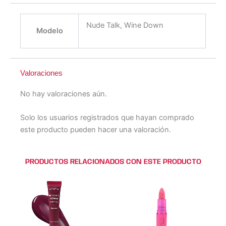
Nude Talk, Wine Down
Modelo
Valoraciones
No hay valoraciones aún.
Solo los usuarios registrados que hayan comprado
este producto pueden hacer una valoración.
PRODUCTOS RELACIONADOS CON ESTE PRODUCTO
Este
Este
Este
Este
producto
producto
producto
producto
tiene
tiene
tiene
tiene
múltiples
múltiples
múltiples
múltiples
variantes.
variantes.
variantes.
variantes.