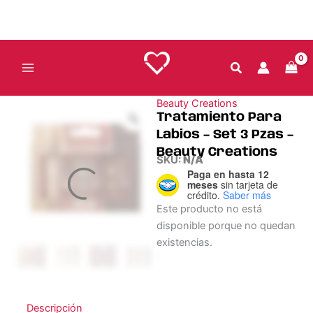
Ir
al
contenido
Beauty Creations
Tratamiento Para
Labios – Set 3 Pzas –
Beauty Creations
SKU:
N/A
Paga en hasta 12
meses
sin tarjeta de
crédito.
Saber más
Este producto no está
disponible porque no quedan
existencias.
Descripción