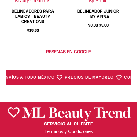
Beauty Creations
By Apple
pueden
pueden
pueden
pueden
elegir
elegir
elegir
elegir
DELINEADORES PARA
DELINEADOR JUNIOR
en
en
en
en
LABIOS – BEAUTY
– BY APPLE
CREATIONS
la
la
la
la
$
8.00
$
5.00
página
página
página
página
$
15.50
de
de
de
de
producto
producto
producto
producto
RESEÑAS EN GOOGLE
ENVÍOS A TODO MÉXICO
PRECIOS DE MAYOREO
COMPR
SERVICIO AL CLIENTE
Términos y Condiciones